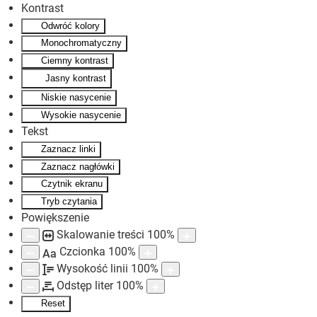
Kontrast
Odwróć kolory
Skip to main content
Monochromatyczny
Ciemny kontrast
Jasny kontrast
Niskie nasycenie
Wysokie nasycenie
Tekst
Zaznacz linki
Zaznacz nagłówki
Czytnik ekranu
Tryb czytania
Powiększenie
Skalowanie treści
100
%
Czcionka
100
%
Aa
Wysokość linii
100
%
Odstęp liter
100
%
Reset